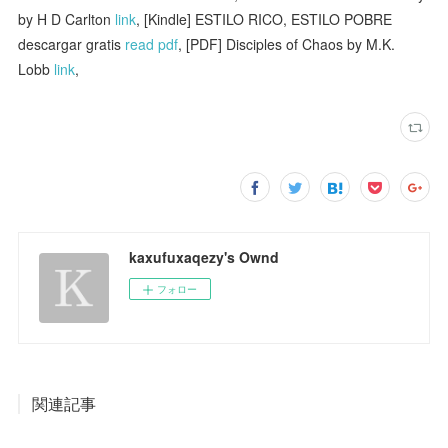
by H D Carlton
link
, [Kindle] ESTILO RICO, ESTILO POBRE
descargar gratis
read pdf
, [PDF] Disciples of Chaos by M.K.
Lobb
link
,
kaxufuxaqezy's Ownd
フォロー
関連記事